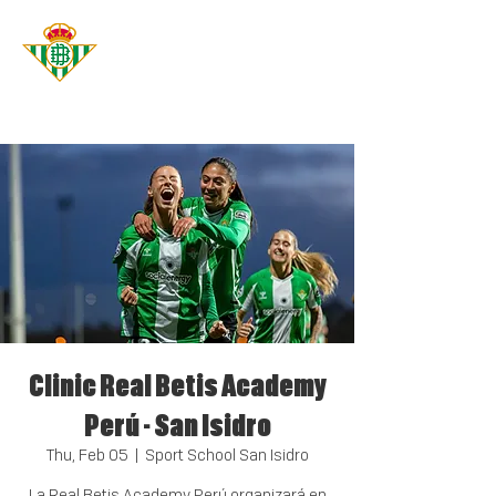
Real Betis
Academy
PERÚ
Clinic Real Betis Academy
Perú - San Isidro
Thu, Feb 05
  |  
Sport School San Isidro
La Real Betis Academy Perú organizará en