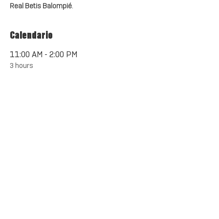
Real Betis Balompié
.
Calendario
11:00 AM - 2:00 PM
3 hours
5 de Febrero
Sport School San Isidro
9:00 AM - 12:00 PM
3 hours
6 de Febrero
Sport School San Isidro
See All